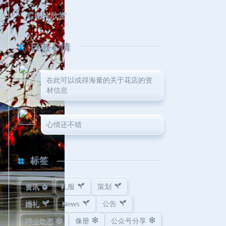
婚礼欣赏
日志-心情
在此可以或得海量的关于花店的资
材信息
心情还不错
标签
资讯
礼服
策划
婚礼
News
公告
行业动态
像册
公众号分享