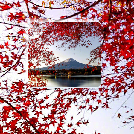
礼服
资讯
国语，老歌，青春，情怀...
像册