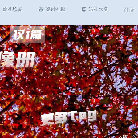
婚礼欣赏
婚纱礼服
婚礼欣赏
商店
仅1篇
 像册
更多Tag
公
心情