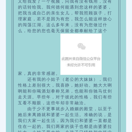
又给我发了一个视频，问我有没有钱用，没有
的话转给我。我何德何能遇到您这样的婆婆，
把我当成自己的亲生女儿，帮我照顾孩子，打
理家庭，若不是因为有您，我怎么能这样放心
的闯荡江湖。这么多年来，没有为您做过什
么，
给您的您也毫无保留全都奉献给了这个
家，真的非常感谢。
还有我的小姑子（老公的大妹妹），我们
性格上差别很大，我喜静，她好动。她大大咧
咧能和你喝酒划拳称兄弟，也能和你驰马仗剑
走天涯。早些年，对于彼此的性格，我们有些
互看不顺眼，这些年却非常融洽。
由于少不更事就步入婚姻的殿堂，以至于
她后来离婚就和婆婆一起生活。
准确的说，是
我们大家一起生活，因为我们和婆婆一直都是
住在一起的。我们两家的孩子也都是由婆婆拉