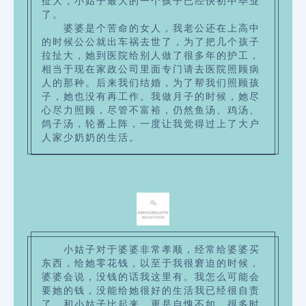
扯大，小姑子最大的一个孩子已经快初中毕业
了。
婆婆是个苦命的女人，我老公还在上高中
的时候公公就出车祸去世了，为了把几个孩子
拉扯大，她到医院给别人做了很多年的护工，
相当于现在家政公司里面专门请去医院照顾病
人的那种。后来我们结婚，为了帮我们照顾孩
子，她也没有再工作。我做月子的时候，她尽
心尽力照顾，尽管不富裕，仍然鱼汤、鸡汤、
鸽子汤，轮番上阵，一度让我觉得过上了大户
人家少奶奶的生活。
小姑子对于婆婆非常孝顺，经常给婆婆买
东西，给她零花钱，以至于我很窘迫的时候，
婆婆会说，没钱的话我这里有。我怎么可能会
要她的钱，没能给她很好的生活我已经很自责
了，和小姑子比起来，更是自愧不如。很多时