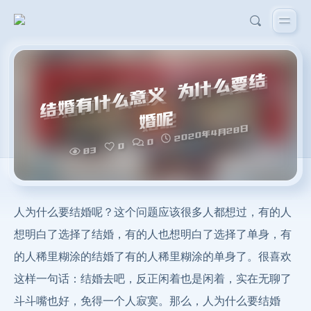
结
婚
有
什
么
意
义
为
什
么
要
结
婚
呢
2020年4月28日
0
0
83
人为什么要结婚呢？这个问题应该很多人都想过，有的人
想明白了选择了结婚，有的人也想明白了选择了单身，有
的人稀里糊涂的结婚了有的人稀里糊涂的单身了。很喜欢
这样一句话：结婚去吧，反正闲着也是闲着，实在无聊了
斗斗嘴也好，免得一个人寂寞。那么，人为什么要结婚